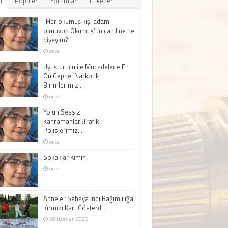
n
Popüler
Yorumlar
Etiketler
“Her okumuş kişi adam
olmuyor. Okumuş’un cahiline ne
diyeyim?”
önce
Uyuşturucu ile Mücadelede En
Ön Cephe: Narkotik
Birimlerimiz…
önce
Yolun Sessiz
Kahramanları:Trafik
Polislerimiz…
önce
Sokaklar Kimin!
önce
Anneler Sahaya İndi,Bağımlılığa
Kırmızı Kart Gösterdi
28 Haziran 2026