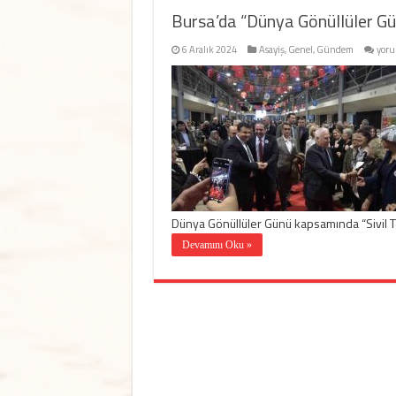
Bursa’da “Dünya Gönüllüler G
Burs
6 Aralık 2024
Asayiş
,
Genel
,
Gündem
yoru
“Dü
Gönü
Gün
Bulu
için
Dünya Gönüllüler Günü kapsamında “Sivil 
Devamını Oku »