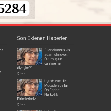
Son Eklenen Haberler
da
“Her okumuş kişi
adam olmuyor.
Okumuş’un
cahiline ne
diyeyim?”
o
önce
Uyuşturucu ile
Mücadelede En
Ön Cephe:
Narkotik
Birimlerimiz…
önce