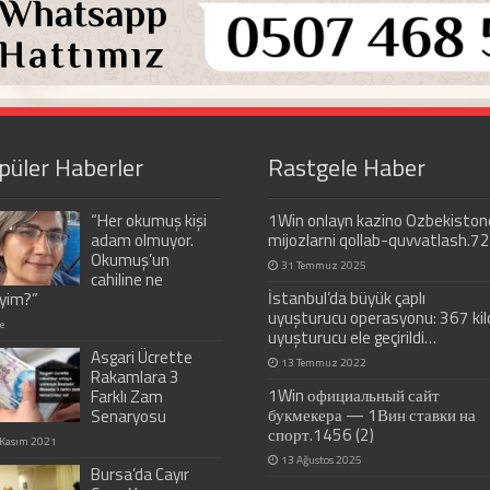
püler Haberler
Rastgele Haber
“Her okumuş kişi
1Win onlayn kazino Ozbekiston
adam olmuyor.
mijozlarni qollab-quvvatlash.72
Okumuş’un
31 Temmuz 2025
cahiline ne
İstanbul’da büyük çaplı
eyim?”
uyuşturucu operasyonu: 367 kil
e
uyuşturucu ele geçirildi…
Asgari Ücrette
13 Temmuz 2022
Rakamlara 3
1Win официальный сайт
Farklı Zam
букмекера — 1Вин ставки на
Senaryosu
спорт.1456 (2)
 Kasım 2021
13 Ağustos 2025
Bursa’da Cayır