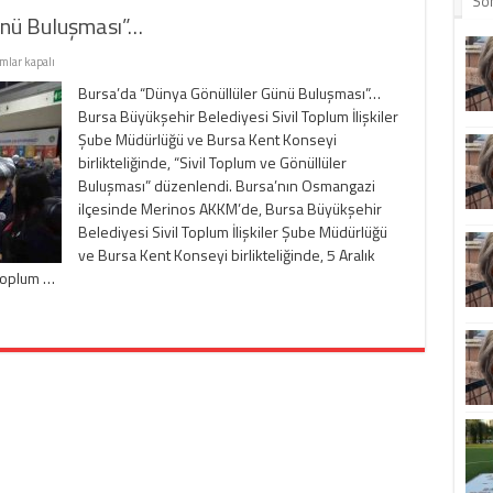
So
ünü Buluşması”…
a’da
mlar kapalı
nya
Bursa’da “Dünya Gönüllüler Günü Buluşması”…
llüler
Bursa Büyükşehir Belediyesi Sivil Toplum İlişkiler
ü
şması”…
Şube Müdürlüğü ve Bursa Kent Konseyi
birlikteliğinde, “Sivil Toplum ve Gönüllüler
Buluşması” düzenlendi. Bursa’nın Osmangazi
ilçesinde Merinos AKKM’de, Bursa Büyükşehir
Belediyesi Sivil Toplum İlişkiler Şube Müdürlüğü
ve Bursa Kent Konseyi birlikteliğinde, 5 Aralık
Toplum …