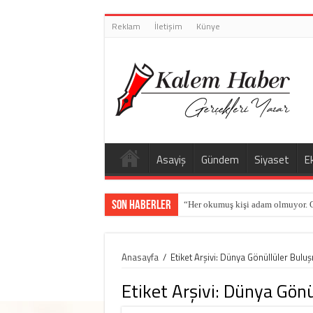
Reklam
İletişim
Künye
Asayiş
Gündem
Siyaset
E
Son Haberler
“Her okumuş kişi adam olmuyor. 
Anasayfa
/
Etiket Arşivi: Dünya Gönüllüler Bulu
Etiket Arşivi:
Dünya Gönü