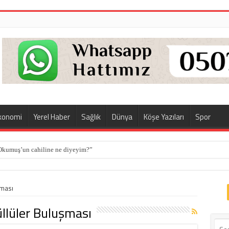
konomi
Yerel Haber
Sağlık
Dünya
Köşe Yazıları
Spor
Okumuş’un cahiline ne diyeyim?”
şması
llüler Buluşması