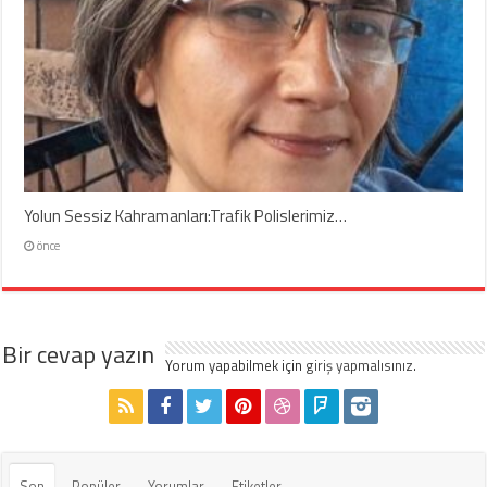
Yolun Sessiz Kahramanları:Trafik Polislerimiz…
önce
Bir cevap yazın
Yorum yapabilmek için
giriş yapmalısınız
.
Son
Popüler
Yorumlar
Etiketler