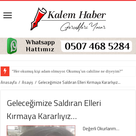
“Her okumuş kişi adam olmuyor. Okumuş’un cahiline ne diyeyim?”
Anasayfa
/
Asayiş
/
Geleceğimize Saldıran Elleri Kırmaya Kararlıyız…
Geleceğimize Saldıran Elleri
Kırmaya Kararlıyız…
Değerli Okurlarım…