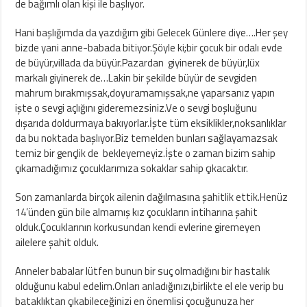
de bağımlı olan kişi ile başlıyor.
Hani başlığımda da yazdığım gibi Gelecek Günlere diye….Her şey
bizde yani anne-babada bitiyor.Şöyle ki;bir çocuk bir odalı evde
de büyür,villada da büyür.Pazardan giyinerek de büyür,lüx
markalı giyinerek de…Lakin bir şekilde büyür de sevgiden
mahrum bırakmışsak,doyuramamışsak,ne yaparsanız yapın
işte o sevgi açlığını gideremezsiniz.Ve o sevgi boşluğunu
dışarıda doldurmaya bakıyorlar.İşte tüm eksiklikler,noksanlıklar
da bu noktada başlıyor.Biz temelden bunları sağlayamazsak
temiz bir gençlik de bekleyemeyiz.İşte o zaman bizim sahip
çıkamadığımız çocuklarımıza sokaklar sahip çıkacaktır.
Son zamanlarda birçok ailenin dağılmasına şahitlik ettik.Henüz
14’ünden gün bile almamış kız çocukların intiharına şahit
olduk.Çocuklarının korkusundan kendi evlerine giremeyen
ailelere şahit olduk.
Anneler babalar lütfen bunun bir suç olmadığını bir hastalık
olduğunu kabul edelim.Onları anladığınızı,birlikte el ele verip bu
bataklıktan çıkabileceğinizi en önemlisi çocuğunuza her