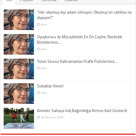
“Her okumuş kişi adam olmuyor. Okumuş’un cahiline ne
diyeyim?”
önce
Uyuşturucu ile Mücadelede En Ön Cephe: Narkotik
Birimlerimiz…
önce
Yolun Sessiz Kahramanları:Trafik Polislerimiz…
önce
Sokaklar Kimin!
önce
Anneler Sahaya İndi,Bağımlılığa Kırmızı Kart Gösterdi
28 Haziran 2026