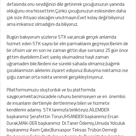
defasında onu sevdiğinizi dile getirerek çocuğunuzun yanında
olduğunu ona hissettirin.Çünkü çocuğunuzun eskisinden daha
çok size ihtiyacı olacağını unutmayın.Evet kolay değil biliyoruz
ama imkansız olmadığını da biliyoruz.
Bugün bakıyorum yüzlerce STK var,ancak gerçek anlamda
hizmet eden STK sayısı bir elin parmaklarını geçmiyor.Benim de
bir ofisim var en son ne zaman gittin diye sorsanız 25 gün önce
gittim diyebilirim.Evet yanlış okumadınız hayli zaman
uğramadım bile.Nedeni ise sürekli sahada olmamız,bağımlı
çocuklarımızın ailelerini ziyaret ediyoruz.Buluşma noktamızı ise
çoğu zaman orta nokta vererek gerçekleştiriyoruz.
Pilatformumuzu oluşturduk ve bu platformda
saygın,emektar,mücadele ruhunu benimseyen ve en önemlisi
de insanların dertleriyle dertlenmeyi bilen ve hizmete
kendilerini adamış STK larımızla birlikteyiz.AİLEMDER
başkanımız Şerafettin Torun,İHSANDER başkanımız Ercan
Durak,MAK-DER başkanımız Dr.Taner Ödemiş,Umuda Yolculuk
başkanımız Asım Çakır,Bursaspor Teksas Trübün Derneği