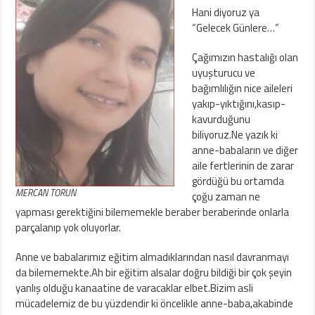
Hani diyoruz ya
“Gelecek Günlere…”
Çağımızın hastalığı olan
uyuşturucu ve
bağımlılığın nice aileleri
yakıp-yıktığını,kasıp-
kavurduğunu
biliyoruz.Ne yazık ki
anne-babaların ve diğer
aile fertlerinin de zarar
gördüğü bu ortamda
MERCAN TORUN
çoğu zaman ne
yapması gerektiğini bilememekle beraber beraberinde onlarla
parçalanıp yok oluyorlar.
Anne ve babalarımız eğitim almadıklarından nasıl davranmayı
da bilememekte.Ah bir eğitim alsalar doğru bildiği bir çok şeyin
yanlış olduğu kanaatine de varacaklar elbet.Bizim asli
mücadelemiz de bu yüzdendir ki öncelikle anne-baba,akabinde