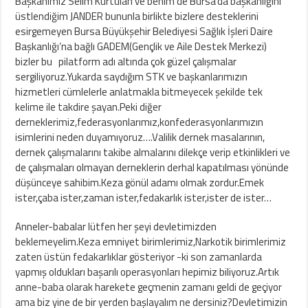
Başkanımız Selim Kurtulan ve benim de Bursa’da başkanlığını
üstlendiğim JANDER bununla birlikte bizlere desteklerini
esirgemeyen Bursa Büyükşehir Belediyesi Sağlık İşleri Daire
Başkanlığı’na bağlı GADEM(Gençlik ve Aile Destek Merkezi)
bizler bu pilatform adı altında çok güzel çalışmalar
sergiliyoruz.Yukarda saydığım STK ve başkanlarımızın
hizmetleri cümlelerle anlatmakla bitmeyecek şekilde tek
kelime ile takdire şayan.Peki diğer
derneklerimiz,federasyonlarımız,konfederasyonlarımızın
isimlerini neden duyamıyoruz….Valilik dernek masalarının,
dernek çalışmalarını takibe almalarını dilekçe verip etkinlikleri ve
de çalışmaları olmayan derneklerin derhal kapatılması yönünde
düşünceye sahibim.Keza gönül adamı olmak zordur.Emek
ister,çaba ister,zaman ister,fedakarlık ister,ister de ister…
Anneler-babalar lütfen her şeyi devletimizden
beklemeyelim.Keza emniyet birimlerimiz,Narkotik birimlerimiz
zaten üstün fedakarlıklar gösteriyor -ki son zamanlarda
yapmış oldukları başarılı operasyonları hepimiz biliyoruz.Artık
anne-baba olarak harekete geçmenin zamanı geldi de geçiyor
ama biz yine de bir yerden başlayalım ne dersiniz?Devletimizin