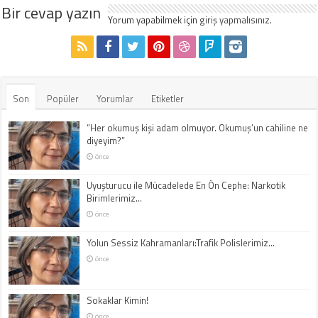
Bir cevap yazın
Yorum yapabilmek için
giriş yapmalısınız
.
Son
Popüler
Yorumlar
Etiketler
“Her okumuş kişi adam olmuyor. Okumuş’un cahiline ne
diyeyim?”
önce
Uyuşturucu ile Mücadelede En Ön Cephe: Narkotik
Birimlerimiz…
önce
Yolun Sessiz Kahramanları:Trafik Polislerimiz…
önce
Sokaklar Kimin!
önce