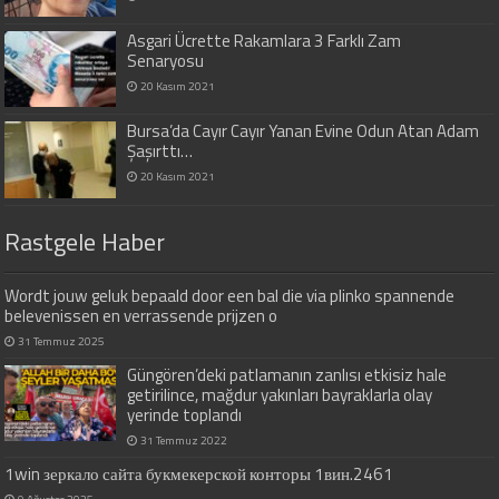
Asgari Ücrette Rakamlara 3 Farklı Zam
Senaryosu
20 Kasım 2021
Bursa’da Cayır Cayır Yanan Evine Odun Atan Adam
Şaşırttı…
20 Kasım 2021
Rastgele Haber
Wordt jouw geluk bepaald door een bal die via plinko spannende
belevenissen en verrassende prijzen o
31 Temmuz 2025
Güngören’deki patlamanın zanlısı etkisiz hale
getirilince, mağdur yakınları bayraklarla olay
yerinde toplandı
31 Temmuz 2022
1win зеркало сайта букмекерской конторы 1вин.2461
9 Ağustos 2025