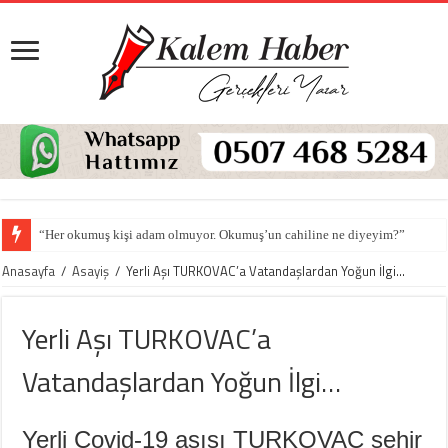
“Her okumuş kişi adam olmuyor. Okumuş’un cahiline ne diyeyim?”
Anasayfa
/
Asayiş
/
Yerli Aşı TURKOVAC’a Vatandaşlardan Yoğun İlgi…
Yerli Aşı TURKOVAC’a
Vatandaşlardan Yoğun İlgi…
Yerli Covid-19 aşısı TURKOVAC şehir